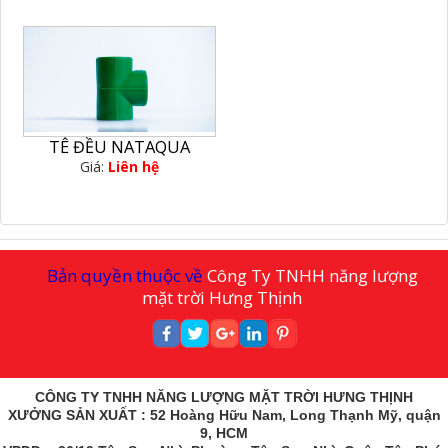
TÊ ĐỀU NATAQUA
Giá:
Liên hệ
Bản quyền thuộc về
Công Ty TNHH năng lượng
mặt trời Hưng Thịnh
CÔNG TY TNHH NĂNG LƯỢNG MẶT TRỜI HƯNG THỊNH
XƯỞNG SẢN XUẤT : 52 Hoàng Hữu Nam, Long Thạnh Mỹ, quận
9, HCM