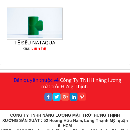
TÊ ĐỀU NATAQUA
Giá:
Liên hệ
Bản quyền thuộc về
Công Ty TNHH năng lượng
mặt trời Hưng Thịnh
CÔNG TY TNHH NĂNG LƯỢNG MẶT TRỜI HƯNG THỊNH
XƯỞNG SẢN XUẤT : 52 Hoàng Hữu Nam, Long Thạnh Mỹ, quận
9, HCM