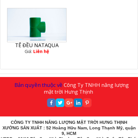
TÊ ĐỀU NATAQUA
Giá:
Liên hệ
Bản quyền thuộc về
Công Ty TNHH năng lượng
mặt trời Hưng Thịnh
CÔNG TY TNHH NĂNG LƯỢNG MẶT TRỜI HƯNG THỊNH
XƯỞNG SẢN XUẤT : 52 Hoàng Hữu Nam, Long Thạnh Mỹ, quận
9, HCM