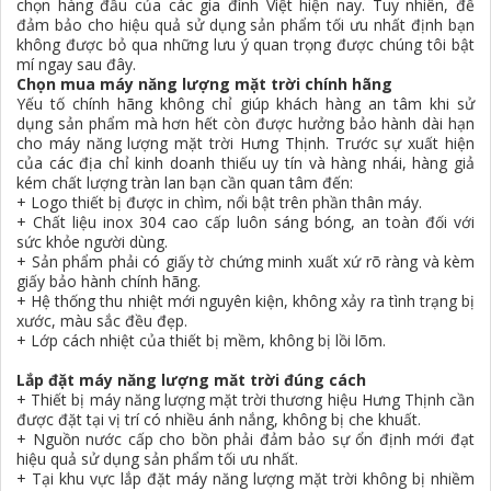
chọn hàng đầu của các gia đình Việt hiện nay. Tuy nhiên, để
đảm bảo cho hiệu quả sử dụng sản phẩm tối ưu nhất định bạn
không được bỏ qua những lưu ý quan trọng được chúng tôi bật
mí ngay sau đây.
Chọn mua máy năng lượng mặt trời chính hãng
Yếu tố chính hãng không chỉ giúp khách hàng an tâm khi sử
dụng sản phẩm mà hơn hết còn được hưởng bảo hành dài hạn
cho máy năng lượng mặt trời Hưng Thịnh. Trước sự xuất hiện
của các địa chỉ kinh doanh thiếu uy tín và hàng nhái, hàng giả
kém chất lượng tràn lan bạn cần quan tâm đến:
+ Logo thiết bị được in chìm, nổi bật trên phần thân máy.
+ Chất liệu inox 304 cao cấp luôn sáng bóng, an toàn đối với
sức khỏe người dùng.
+ Sản phẩm phải có giấy tờ chứng minh xuất xứ rõ ràng và kèm
giấy bảo hành chính hãng.
+ Hệ thống thu nhiệt mới nguyên kiện, không xảy ra tình trạng bị
xước, màu sắc đều đẹp.
+ Lớp cách nhiệt của thiết bị mềm, không bị lồi lõm.
Lắp đặt máy năng lượng măt trời đúng cách
+ Thiết bị máy năng lượng mặt trời thương hiệu Hưng Thịnh cần
được đặt tại vị trí có nhiều ánh nắng, không bị che khuất.
+ Nguồn nước cấp cho bồn phải đảm bảo sự ổn định mới đạt
hiệu quả sử dụng sản phẩm tối ưu nhất.
+ Tại khu vực lắp đặt máy năng lượng mặt trời không bị nhiềm