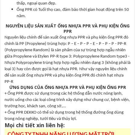
thấp, ngoại quan đẹp.
Ống PPR có Tuổi thọ cao, đảm bảo thời gian hoạt động trên 50
năm.
NGUYÊN LIỆU SẢN XUẤT ỐNG NHỰA PPR VÀ PHỤ KIỆN ỐNG
PPR
Nguyên liệu chính để sản xuất ống nhựa PPR và phụ kiện ống PPR đó
chính là PP (Propylene) trùng hợp: P – E – P – P – E – P – P – P
- PP-R
(Polypropylene Random) là sản phẩm của sự trùng hợp ngẫu nhiên
giữa Propylene và Etylen
PP-R type 3: Polypropylene Random type3 -
Nhựa Polypropylene trùng hợp hợp ngẫu nhiên dạng 3 (không phải là
.
loại 3) hay còn được gọi là hạt nhựa PPR
Như vậy nguyên liệu chính
để sản xuất ống nhựa PPR và phụ kiện ống PPR đó chính hạt nhựa
PP-R
ỨNG DỤNG CỦA ỐNG NHỰA PPR VÀ PHỤ KIỆN ỐNG PPR
+ Ống PPR được sử dụng trong các hệ thống dẫn nước nóng lạnh,
nước uống cho các loại công trình xây dựng như chung cư, bệnh viện,
trường học, khách sạn, công sở,…
+ Ống PPR DEKKO có thể sử dụng trong hệ thống đường ống dùng
trong nông nghiệp, tưới tiêu và thủy lợi.
Mọi chi tiết xin liên hệ:
CÔNG TY TNHH NĂNG LƯỢNG MẶT TRỜI