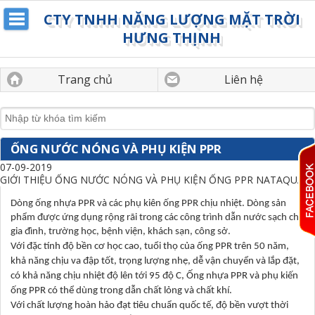
CTY TNHH NĂNG LƯỢNG MẶT TRỜI
HƯNG THỊNH
Trang chủ
Liên hệ
ỐNG NƯỚC NÓNG VÀ PHỤ KIỆN PPR
07-09-2019
GIỚI THIỆU ỐNG NƯỚC NÓNG VÀ PHỤ KIỆN ỐNG PPR NATAQUA
Dòng ống nhựa PPR và các phụ kiên ống PPR chịu nhiệt. Dòng sản
phẩm được ứng dụng rộng rãi trong các công trình dẫn nước sạch cho
gia đình, trường học, bệnh viện, khách sạn, công sở.
Với đặc tính độ bền cơ học cao, tuổi thọ của ống PPR trên 50 năm,
khả năng chịu va đập tốt, trọng lượng nhẹ, dễ vận chuyển và lắp đặt,
có khả năng chịu nhiệt độ lên tới 95 độ C, Ống nhựa PPR và phụ kiến
ống PPR có thể dùng trong dẫn chất lỏng và chất khí.
Với chất lượng hoàn hảo đạt tiêu chuẩn quốc tế, độ bền vượt thời