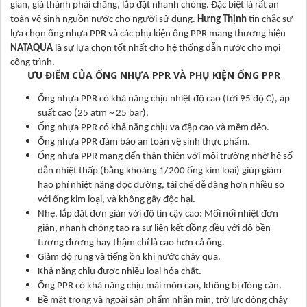
gian, giá thành phải chăng, lắp đặt nhanh chóng. Đặc biệt là rất an
toàn vệ sinh nguồn nước cho người sử dụng.
Hưng Thịnh
tin chắc sự
lựa chọn ống nhựa PPR và các phụ kiện ống PPR mang thương hiệu
NATAQUA
là sự lựa chọn tốt nhất cho hệ thống dẫn nước cho mọi
công trình.
ƯU ĐIỂM CỦA ỐNG NHỰA PPR VÀ PHỤ KIỆN ỐNG PPR
Ống nhựa PPR có khả năng chịu nhiệt độ cao (tới 95 độ C), áp
suất cao (25 atm ~ 25 bar).
Ống nhựa PPR có khả năng chịu va đập cao và mềm dẻo.
Ống nhựa PPR đảm bảo an toàn vệ sinh thực phẩm.
Ống nhựa PPR mang đến thân thiện với môi trường nhờ hệ số
dẫn nhiệt thấp (bằng khoảng 1/200 ống kim loại) giúp giảm
hao phí nhiệt năng dọc đường, tái chế dễ dàng hơn nhiều so
với ống kim loại, và không gây độc hại.
Nhẹ, lắp đặt đơn giản với độ tin cậy cao: Mối nối nhiệt đơn
giản, nhanh chóng tạo ra sự liên kết đồng đều với độ bền
tương đương hay thậm chí là cao hơn cả ống.
Giảm độ rung và tiếng ồn khi nước chảy qua.
Khả năng chịu được nhiều loại hóa chất.
Ống PPR có khả năng chịu mài mòn cao, không bị đóng cặn.
Bề mặt trong và ngoài sản phẩm nhẵn mịn, trở lực dòng chảy