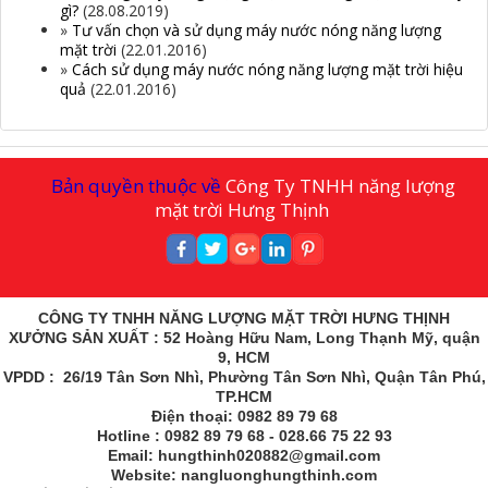
gì?
(28.08.2019)
»
Tư vấn chọn và sử dụng máy nước nóng năng lượng
mặt trời
(22.01.2016)
»
Cách sử dụng máy nước nóng năng lượng mặt trời hiệu
quả
(22.01.2016)
Bản quyền thuộc về
Công Ty TNHH năng lượng
mặt trời Hưng Thịnh
CÔNG TY TNHH NĂNG LƯỢNG MẶT TRỜI HƯNG THỊNH
XƯỞNG SẢN XUẤT : 52 Hoàng Hữu Nam, Long Thạnh Mỹ, quận
9, HCM
VPDD : 26/19 Tân Sơn Nhì, Phường Tân Sơn Nhì, Quận Tân Phú,
TP.HCM
Điện thoại: 0982 89 79 68
Hotline : 0982 89 79 68 - 028.66 75 22 93
Email: hungthinh020882@gmail.com
Website: nangluonghungthinh.com