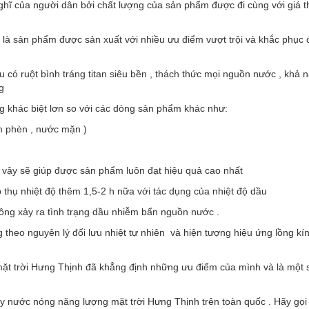
ghĩ của người dân bởi chất lượng của sản phẩm được đi cùng với giá 
 là sản phẩm được sản xuất với nhiều ưu điểm vượt trội và khắc phụ
có ruột bình tráng titan siêu bền , thách thức mọi nguồn nước , khả 
ng
 khác biệt lơn so với các dòng sản phẩm khác như:
m phèn , nước mặn )
ư vậy sẽ giúp được sản phẩm luôn đạt hiệu quả cao nhất
p thụ nhiệt độ thêm 1,5-2 h nữa với tác dụng của nhiệt độ dầu
ng xảy ra tình trạng dầu nhiễm bẩn nguồn nước .
heo nguyên lý đối lưu nhiệt tự nhiên và hiện tượng hiệu ứng lồng kín
 trời Hưng Thịnh đã khẳng định những ưu điểm của mình và là một s
áy nước nóng năng lượng mặt trời Hưng Thịnh trên toàn quốc . Hãy gọ