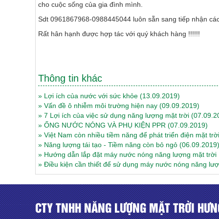
cho cuộc sống của gia đình mình.
Sdt 0961867968-0988445044 luôn sẵn sang tiếp nhận cá
Rất hân hạnh được hợp tác với quý khách hàng !!!!!!
Thông tin khác
»
Lợi ích của nước với sức khỏe
(13.09.2019)
»
Vấn đề ô nhiễm môi trường hiện nay
(09.09.2019)
»
7 Lợi ích của việc sử dụng năng lượng mặt trời
(07.09.2
»
ỐNG NƯỚC NÓNG VÀ PHỤ KIỆN PPR
(07.09.2019)
»
Việt Nam còn nhiều tiềm năng để phát triển điện mặt trờ
»
Năng lượng tái tạo - Tiềm năng còn bỏ ngỏ
(06.09.2019
»
Hướng dẫn lắp đặt máy nước nóng năng lượng mặt trờ
»
Điều kiện cần thiết để sử dụng máy nước nóng năng lượ
CTY TNHH NĂNG LƯỢNG MẶT TRỜI HƯN