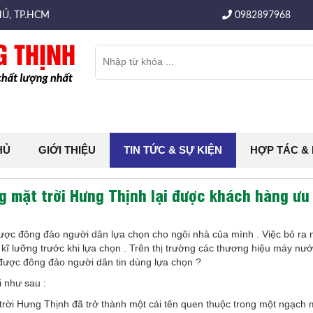
Ú, TP.HCM
0982897968
HỦ
GIỚI THIỆU
TIN TỨC & SỰ KIỆN
HỢP TÁC &
g mặt trời Hưng Thịnh lại được khách hàng ưu 
được đông đảo người dân lựa chọn cho ngôi nhà của mình . Việc bỏ ra 
 kĩ lưỡng trước khi lựa chọn . Trên thị trường các thương hiệu máy n
được đông đảo người dân tin dùng lựa chọn ?
i như sau :
rời Hưng Thịnh đã trở thành một cái tên quen thuộc trong một ngạch m