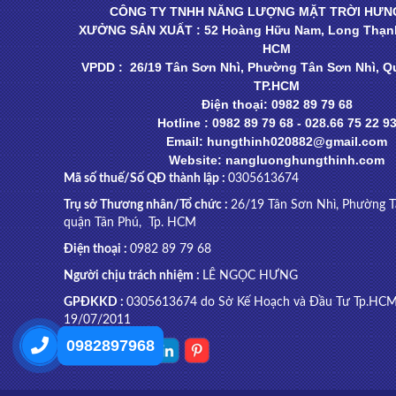
CÔNG TY TNHH NĂNG LƯỢNG MẶT TRỜI HƯN
XƯỞNG SẢN XUẤT : 52 Hoàng Hữu Nam, Long Thạnh
HCM
VPDD : 26/19 Tân Sơn Nhì, Phường Tân Sơn Nhì, Q
TP.HCM
Điện thoại: 0982 89 79 68
Hotline : 0982 89 79 68 - 028.66 75 22 9
Email: hungthinh020882@gmail.com
Website: nangluonghungthinh.com
Mã số thuế/Số QĐ thành lập :
0305613674
Trụ sở Thương nhân/Tổ chức :
26/19 Tân Sơn Nhì, Phường T
quận Tân Phú, Tp. HCM
Điện thoại :
0982 89 79 68
Người chịu trách nhiệm :
LÊ NGỌC HƯNG
GPĐKKD :
0305613674 do Sở Kế Hoạch và Đầu Tư Tp.HCM
19/07/2011
0982897968