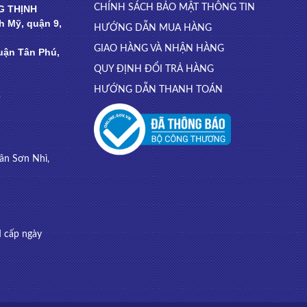
CHÍNH SÁCH BẢO MẬT THÔNG TIN
G THỊNH
 Mỹ, quận 9,
HƯỚNG DẪN MUA HÀNG
GIAO HÀNG VÀ NHẬN HÀNG
uận Tân Phú,
QUY ĐỊNH ĐỔI TRẢ HÀNG
HƯỚNG DẪN THANH TOÁN
3
ân Sơn Nhì,
 cấp ngày